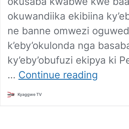
okusaba kwabwe kwe baa
okuwandiika ekibiina ky’eb
ne banne omwezi oguwedd
k’eby’okulonda nga basaba
ky’eby’obufuzi ekipya ki P
Akakiiko
…
Continue reading
K’eby’okulonda
Kagobye
Okusaba
Kyaggwe TV
kwa
Besigye
ne
Banne
Okuwandiisa
EKibiina