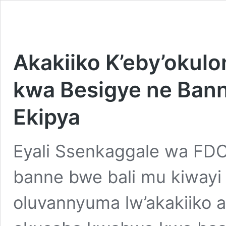
Akakiiko K’eby’oku
kwa Besigye ne Bann
Ekipya
Eyali Ssenkaggale wa FDC,
banne bwe bali mu kiway
oluvannyuma lw’akakiiko 